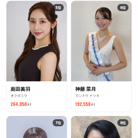
5
位
6
位
奥田美羽
神藤 菜月
オクダミウ
カントウ ナツキ
264,050
192,550
PT
PT
7
位
8
位