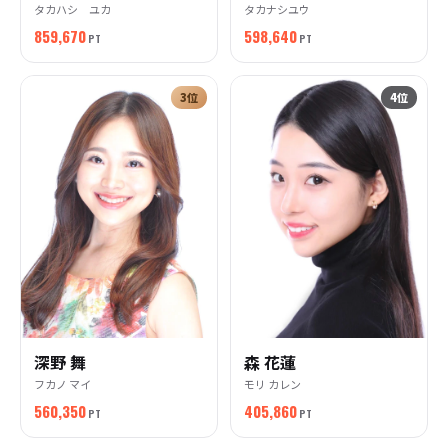
タカハシ ユカ
タカナシユウ
859,670
598,640
PT
PT
3
位
4
位
深野 舞
森 花蓮
フカノ マイ
モリ カレン
560,350
405,860
PT
PT