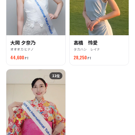
大岡 夕奈乃
髙橋 怜愛
オオオカ ヒナノ
タカハシ レイナ
44,600
28,250
PT
PT
11
位