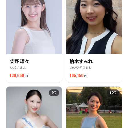
柴野 瑠々
柏木すみれ
シバノ ルル
カシワギスミレ
130,650
105,150
PT
PT
9
位
10
位