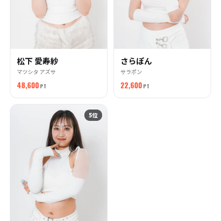
松下 愛寿紗
さらぽん
マツシタ アズサ
サラポン
48,600
22,600
PT
PT
5
位