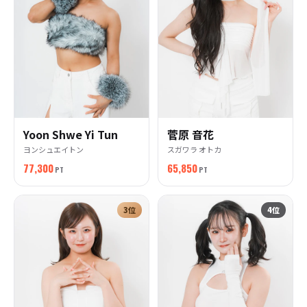
Yoon Shwe Yi Tun
菅原 音花
ヨンシュエイトン
スガワラ オトカ
77,300
65,850
PT
PT
3
位
4
位