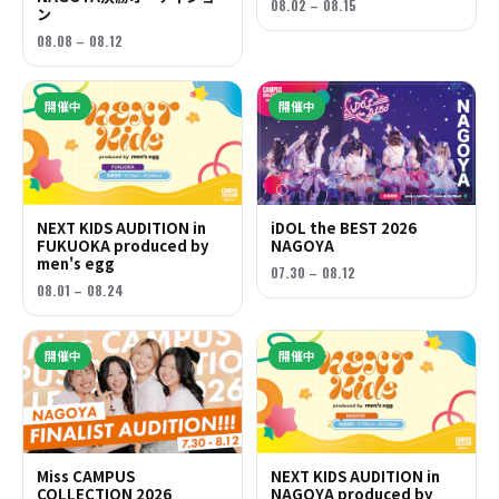
08.02 – 08.15
ン
08.08 – 08.12
開催中
開催中
NEXT KIDS AUDITION in
iDOL the BEST 2026
FUKUOKA produced by
NAGOYA
men's egg
07.30 – 08.12
08.01 – 08.24
開催中
開催中
Miss CAMPUS
NEXT KIDS AUDITION in
COLLECTION 2026
NAGOYA produced by