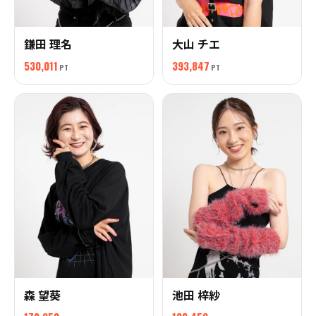
鎌田 理名
大山 チエ
530,011
393,847
PT
PT
森 望葵
池田 梓紗