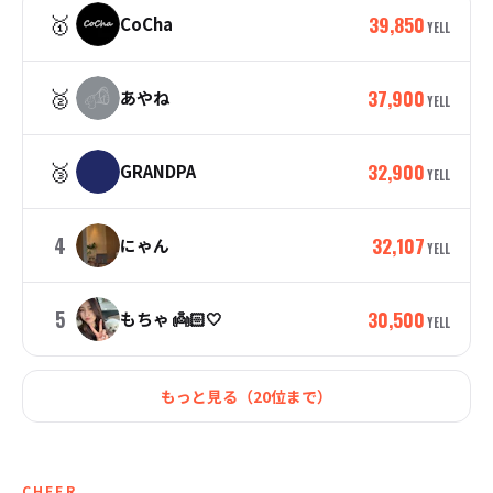
🥇
39,850
CoCha
YELL
🥈
37,900
あやね
YELL
🥉
32,900
GRANDPA
YELL
4
32,107
にゃん
YELL
5
30,500
もちゃ 👼🏻🤍
YELL
もっと見る（
20
位まで）
CHEER