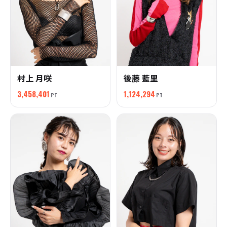
村上 月咲
後藤 藍里
3,458,401
1,124,294
PT
PT