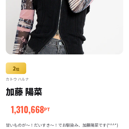
2
位
カトウ ハルナ
加藤 陽菜
1,310,668
PT
甘いものが〜！だいすき〜！でお馴染み、加藤陽菜です(*^^*) 