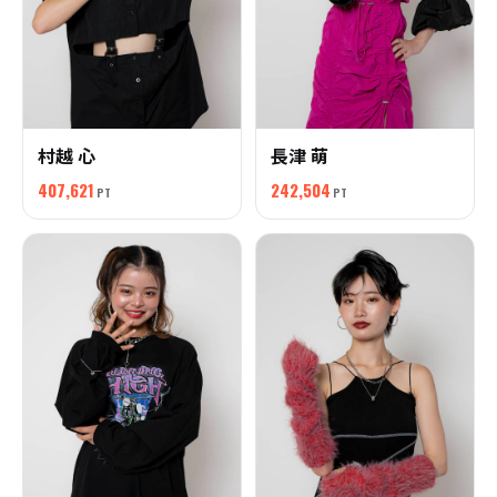
村越 心
長津 萌
407,621
242,504
PT
PT