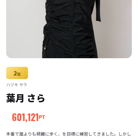
2
位
ハヅキ サラ
葉月 さら
601,121
PT
本番で誰よりも綺麗に歩く、を目標に練習してきました。しかし