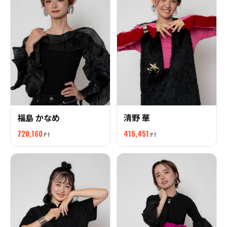
福島 かなめ
清野 華
720,160
415,451
PT
PT