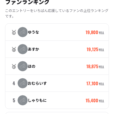
ファンランキング
このエントリーをいちばん応援しているファンの上位ランキング
です。
🥇
19,800
ゆうな
YELL
🥈
19,125
あすか
YELL
🥉
18,875
ほの
YELL
4
17,100
おむらいす
YELL
5
15,400
しゃりもに
YELL