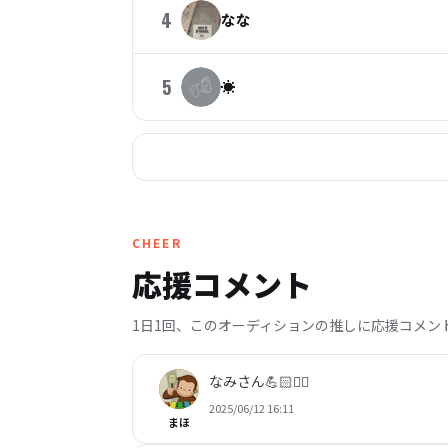
4
なな
5
☀️
CHEER
応援コメント
1日1回、このオーディションの推しに応援コメン
なみさん💪🏻❤️‍🔥
2025/06/12 16:11
まほ