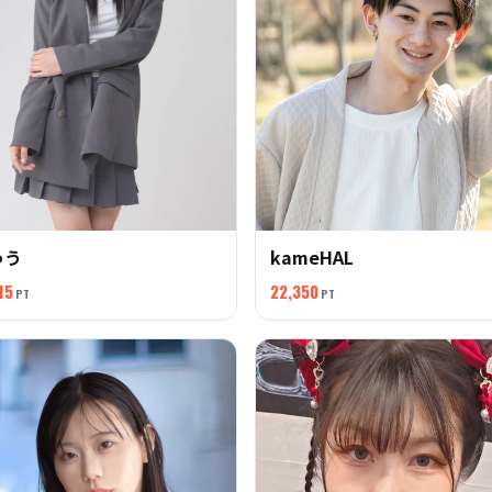
ゅう
kameHAL
15
22,350
PT
PT