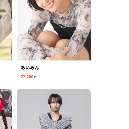
あいみん
22,250
PT