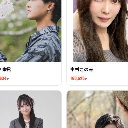
 栄飛
中村このみ
,934
168,625
PT
PT