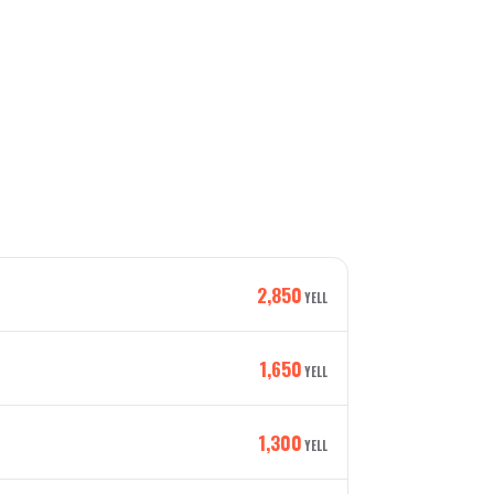
2,850
YELL
1,650
YELL
1,300
YELL