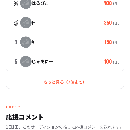
🥈
400
はるぴこ
YELL
🥉
350
日
YELL
4
150
A
YELL
5
100
じゃあにー
YELL
もっと見る（
7
位まで）
CHEER
応援コメント
1日1回、このオーディションの推しに応援コメントを送れます。