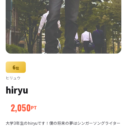
6
位
ヒリュウ
hiryu
2,050
PT
大学3年生のhiryuです！僕の将来の夢はシンガーソングライター