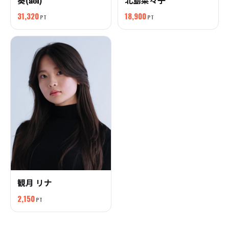
葵(𝐚𝐨𝐢)
北島菜々子
31,320
18,900
PT
PT
観月 リナ
2,150
PT