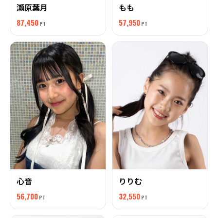
瀬原葉月
もも
87,450
57,950
PT
PT
心音
りりむ
56,700
32,550
PT
PT