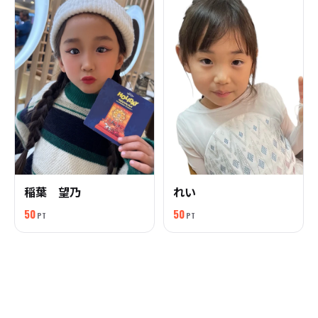
稲葉 望乃
れい
50
50
PT
PT