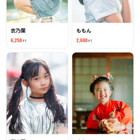
衣乃葉
ももん
6,250
2,600
PT
PT