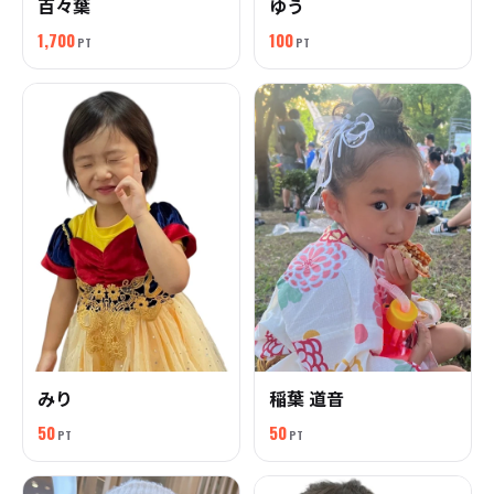
百々葉
ゆう
1,700
100
PT
PT
みり
稲葉 道音
50
50
PT
PT