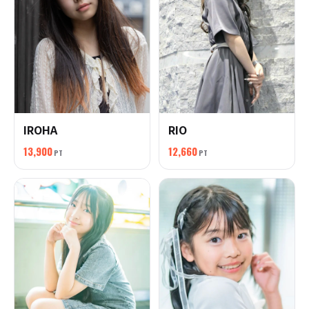
IROHA
RIO
13,900
12,660
PT
PT