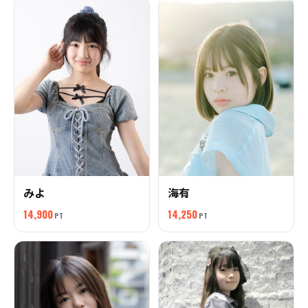
みよ
海有
14,900
14,250
PT
PT