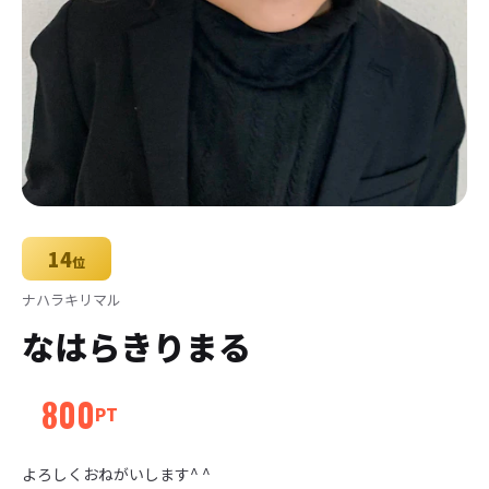
14
位
ナハラキリマル
なはらきりまる
800
PT
よろしくおねがいします^ ^