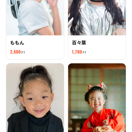
ももん
百々葉
2,600
1,700
PT
PT