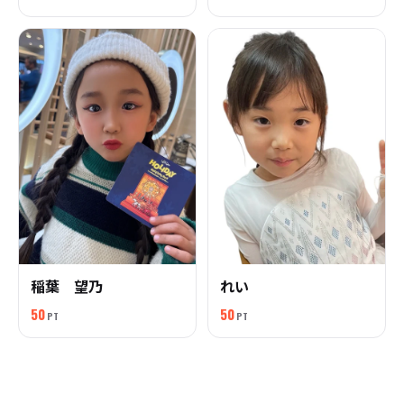
稲葉 望乃
れい
50
50
PT
PT