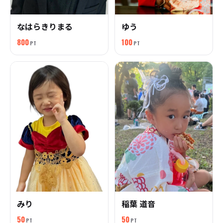
なはらきりまる
ゆう
800
100
PT
PT
みり
稲葉 道音
50
50
PT
PT