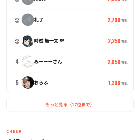
🥈
2,700
礼子
YELL
🥉
2,250
時透 無一文 💸
YELL
4
2,050
みーーーさん
YELL
5
1,200
おらふ
YELL
もっと見る（
17
位まで）
CHEER