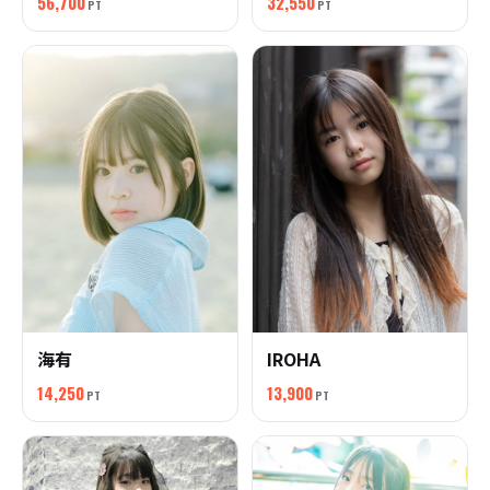
56,700
32,550
PT
PT
海有
IROHA
14,250
13,900
PT
PT