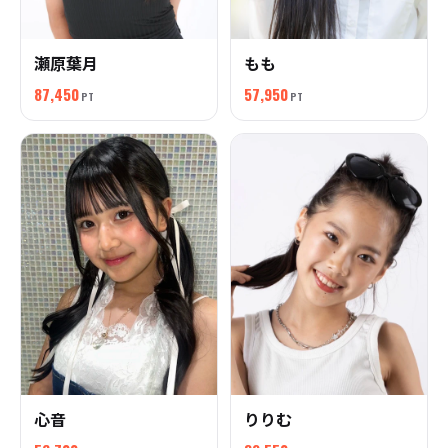
瀬原葉月
もも
87,450
57,950
PT
PT
心音
りりむ